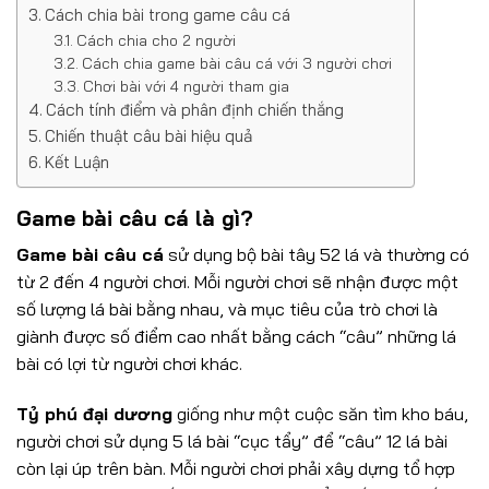
Cách chia bài trong game câu cá
Cách chia cho 2 người
Cách chia game bài câu cá với 3 người chơi
Chơi bài với 4 người tham gia
Cách tính điểm và phân định chiến thắng
Chiến thuật câu bài hiệu quả
Kết Luận
Game bài câu cá là gì?
Game bài câu cá
sử dụng bộ bài tây 52 lá và thường có
từ 2 đến 4 người chơi. Mỗi người chơi sẽ nhận được một
số lượng lá bài bằng nhau, và mục tiêu của trò chơi là
giành được số điểm cao nhất bằng cách “câu” những lá
bài có lợi từ người chơi khác.
Tỷ phú đại dương
giống như một cuộc săn tìm kho báu,
người chơi sử dụng 5 lá bài “cục tẩy” để “câu” 12 lá bài
còn lại úp trên bàn. Mỗi người chơi phải xây dựng tổ hợp