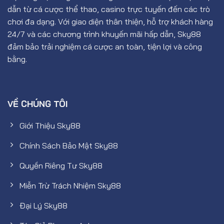
dẫn từ cá cược thể thao, casino trực tuyến đến các trò
chơi đa dạng. Với giao diện thân thiện, hỗ trợ khách hàng
24/7 và các chương trình khuyến mãi hấp dẫn, Sky88
đảm bảo trải nghiệm cá cược an toàn, tiện lợi và công
bằng.
VỀ CHÚNG TÔI
Giới Thiệu Sky88
Chính Sách Bảo Mật Sky88
Quyền Riêng Tư Sky88
Miễn Trừ Trách Nhiệm Sky88
Đại Lý Sky88