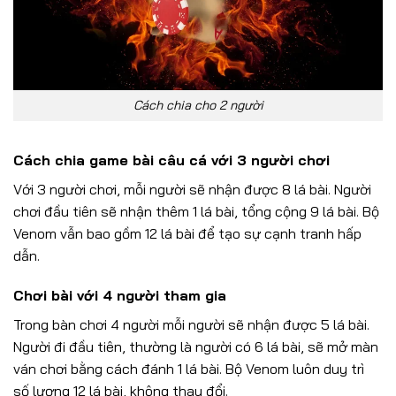
Cách chia cho 2 người
Cách chia game bài câu cá với 3 người chơi
Với 3 người chơi, mỗi người sẽ nhận được 8 lá bài. Người
chơi đầu tiên sẽ nhận thêm 1 lá bài, tổng cộng 9 lá bài. Bộ
Venom vẫn bao gồm 12 lá bài để tạo sự cạnh tranh hấp
dẫn.
Chơi bài với 4 người tham gia
Trong bàn chơi 4 người mỗi người sẽ nhận được 5 lá bài.
Người đi đầu tiên, thường là người có 6 lá bài, sẽ mở màn
ván chơi bằng cách đánh 1 lá bài. Bộ Venom luôn duy trì
số lượng 12 lá bài, không thay đổi.