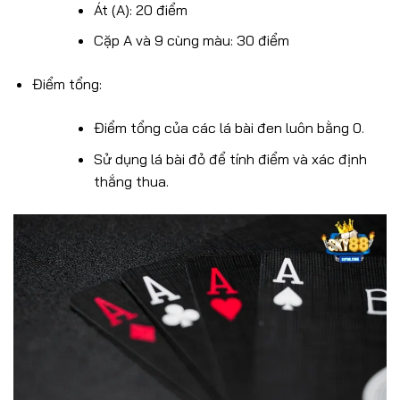
Át (A): 20 điểm
Cặp A và 9 cùng màu: 30 điểm
Điểm tổng:
Điểm tổng của các lá bài đen luôn bằng 0.
Sử dụng lá bài đỏ để tính điểm và xác định
thắng thua.