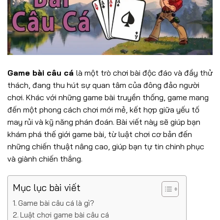
Game bài câu cá
là một trò chơi bài độc đáo và đầy thử
thách, đang thu hút sự quan tâm của đông đảo người
chơi. Khác với những game bài truyền thống, game mang
đến một phong cách chơi mới mẻ, kết hợp giữa yếu tố
may rủi và kỹ năng phán đoán. Bài viết này sẽ giúp bạn
khám phá thế giới game bài, từ luật chơi cơ bản đến
những chiến thuật nâng cao, giúp bạn tự tin chinh phục
và giành chiến thắng.
Mục lục bài viết
Game bài câu cá là gì?
Luật chơi game bài câu cá