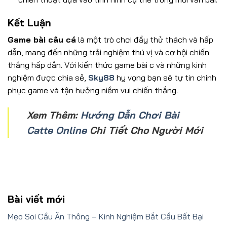
Kết Luận
Game bài câu cá
là một trò chơi đầy thử thách và hấp
dẫn, mang đến những trải nghiệm thú vị và cơ hội chiến
thắng hấp dẫn. Với kiến thức game bài c và những kinh
nghiệm được chia sẻ,
Sky88
hy vọng bạn sẽ tự tin chinh
phục game và tận hưởng niềm vui chiến thắng.
Xem Thêm:
Hướng Dẫn Chơi Bài
Catte Online
Chi Tiết Cho Người Mới
Bài viết mới
Mẹo Soi Cầu Ăn Thông – Kinh Nghiệm Bắt Cầu Bất Bại