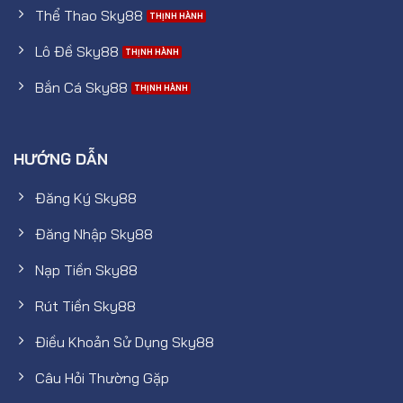
Thể Thao Sky88
Lô Đề Sky88
Bắn Cá Sky88
HƯỚNG DẪN
Đăng Ký Sky88
Đăng Nhập Sky88
Nạp Tiền Sky88
Rút Tiền Sky88
Điều Khoản Sử Dụng Sky88
Câu Hỏi Thường Gặp