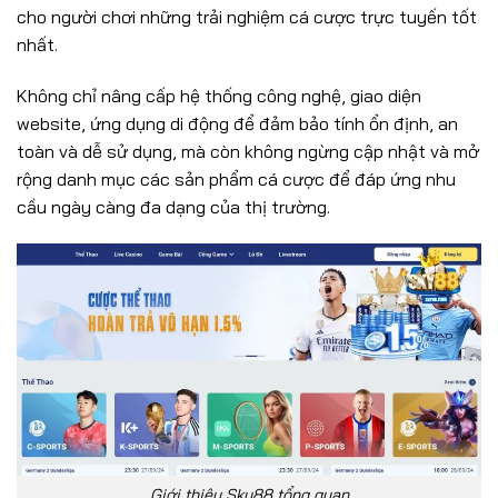
cho người chơi những trải nghiệm cá cược trực tuyến tốt
nhất.
Không chỉ nâng cấp hệ thống công nghệ, giao diện
website, ứng dụng di động để đảm bảo tính ổn định, an
toàn và dễ sử dụng, mà còn không ngừng cập nhật và mở
rộng danh mục các sản phẩm cá cược để đáp ứng nhu
cầu ngày càng đa dạng của thị trường.
Giới thiệu Sky88 tổng quan