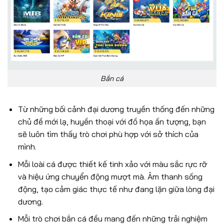
Bắn cá
Từ những bối cảnh đại dương truyền thống đến những
chủ đề mới lạ, huyền thoại với đồ họa ấn tượng, bạn
sẽ luôn tìm thấy trò chơi phù hợp với sở thích của
mình.
Mỗi loài cá được thiết kế tinh xảo với màu sắc rực rỡ
và hiệu ứng chuyển động mượt mà. Âm thanh sống
động, tạo cảm giác thực tế như đang lặn giữa lòng đại
dương.
Mỗi trò chơi bắn cá đều mang đến những trải nghiệm