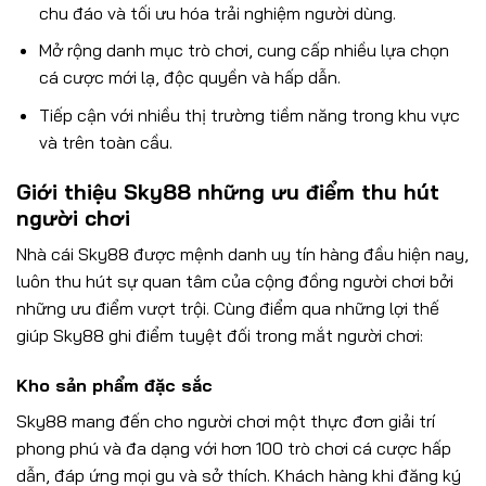
chu đáo và tối ưu hóa trải nghiệm người dùng.
Mở rộng danh mục trò chơi, cung cấp nhiều lựa chọn
cá cược mới lạ, độc quyền và hấp dẫn.
Tiếp cận với nhiều thị trường tiềm năng trong khu vực
và trên toàn cầu.
Giới thiệu Sky88 những ưu điểm thu hút
người chơi
Nhà cái Sky88 được mệnh danh uy tín hàng đầu hiện nay,
luôn thu hút sự quan tâm của cộng đồng người chơi bởi
những ưu điểm vượt trội. Cùng điểm qua những lợi thế
giúp Sky88 ghi điểm tuyệt đối trong mắt người chơi:
Kho sản phẩm đặc sắc
Sky88 mang đến cho người chơi một thực đơn giải trí
phong phú và đa dạng với hơn 100 trò chơi cá cược hấp
dẫn, đáp ứng mọi gu và sở thích. Khách hàng khi đăng ký