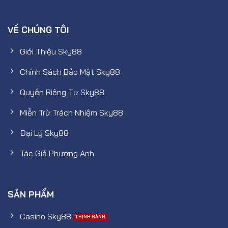
VỀ CHÚNG TÔI
Giới Thiệu Sky88
Chính Sách Bảo Mật Sky88
Quyền Riêng Tư Sky88
Miễn Trừ Trách Nhiệm Sky88
Đại Lý Sky88
Tác Giả Phương Anh
SẢN PHẨM
Casino Sky88