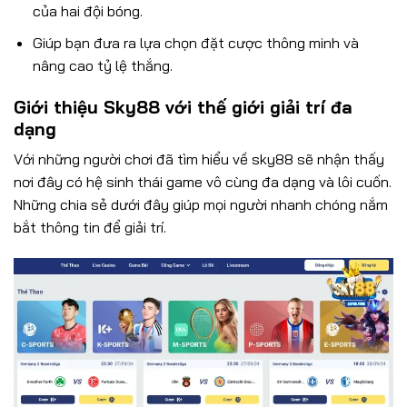
của hai đội bóng.
Giúp bạn đưa ra lựa chọn đặt cược thông minh và
nâng cao tỷ lệ thắng.
Giới thiệu Sky88 với thế giới giải trí đa
dạng
Với những người chơi đã tìm hiểu về sky88 sẽ nhận thấy
nơi đây có hệ sinh thái game vô cùng đa dạng và lôi cuốn.
Những chia sẻ dưới đây giúp mọi người nhanh chóng nắm
bắt thông tin để giải trí.