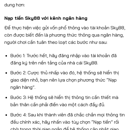
dung hơn:
Nạp tiền Sky88 với kênh ngân hàng
Để thực hiện việc gửi vốn phổ thông vào tài khoản Sky88,
còn được biết đến là phương thức thông qua ngân hàng,
người chơi cần tuân theo loạt các bước như sau:
Bước 1: Trước hết, hãy đăng nhập vào tài khoản đã
đăng ký trên nền tảng của nhà cái Sky88.
Bước 2: Cược thủ nhấp vào đó, hệ thống sẽ hiển thị
giao diện nhỏ, bạn nên lựa chọn phương thức “Nạp
ngân hàng”.
Bước 3: Hệ thống sẽ hiển thị thông tin cần thiết mà
bản thân cần phải điền vào một cách đầy đủ.
Bước 4: Sau khi thành viên đã chắc chắn mọi thông tin
đều chính xác, hãy nhấn vào tùy chọn “Nạp tiền” rồi
chờ trong thời gian ngắn để hệ thống cập nhật giao