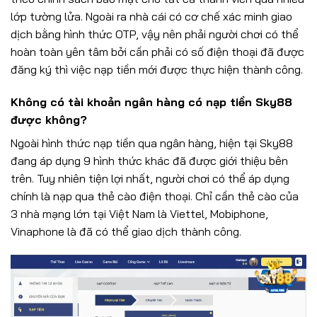
lớp tường lửa. Ngoài ra nhà cái có cơ chế xác minh giao
dịch bằng hình thức OTP, vậy nên phải người chơi có thể
hoàn toàn yên tâm bởi cần phải có số điện thoại đã được
đăng ký thì việc nạp tiền mới được thực hiện thành công.
Không có tài khoản ngân hàng có nạp tiền Sky88
được không?
Ngoài hình thức nạp tiền qua ngân hàng, hiện tại Sky88
đang áp dụng 9 hình thức khác đã được giới thiệu bên
trên. Tuy nhiên tiện lợi nhất, người chơi có thể áp dụng
chính là nạp qua thẻ cào điện thoại. Chỉ cần thẻ cào của
3 nhà mạng lớn tại Việt Nam là Viettel, Mobiphone,
Vinaphone là đã có thể giao dịch thành công.