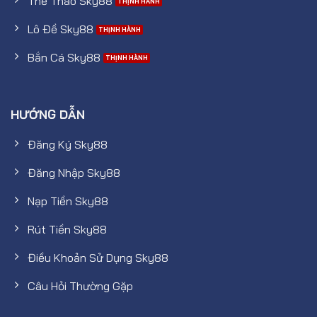
Thể Thao Sky88
Lô Đề Sky88
Bắn Cá Sky88
HƯỚNG DẪN
Đăng Ký Sky88
Đăng Nhập Sky88
Nạp Tiền Sky88
Rút Tiền Sky88
Điều Khoản Sử Dụng Sky88
Câu Hỏi Thường Gặp