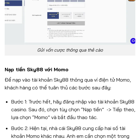
Gửi vốn cược thông qua thẻ cào
Nạp tiền Sky88 với Momo
Để nạp vào tài khoản Sky88 thông qua ví điện tử Momo,
khách hàng có thể tuân thủ các bước sau đây:
Bước 1: Trước hết, hãy đăng nhập vào tài khoản Sky88
casino. Sau đó, chọn tùy chọn “Nạp tiền” -> Tiếp theo,
lựa chọn “Momo” và bắt đầu thao tác.
Bước 2: Hiện tại, nhà cái Sky88 cung cấp hai số tài
khoản Momo khác nhau. Anh em cần chọn một trong