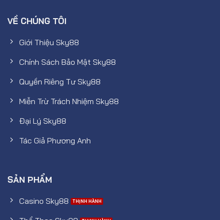
VỀ CHÚNG TÔI
Giới Thiệu Sky88
Chính Sách Bảo Mật Sky88
Quyền Riêng Tư Sky88
Miễn Trừ Trách Nhiệm Sky88
Đại Lý Sky88
Tác Giả Phương Anh
SẢN PHẨM
Casino Sky88