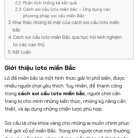
Phân tích thống kê kết quả
Cách soi cầu loto miền bắc – Ứng dụng các
phương pháp soi cầu miền Bắc
Khai thác những bí mật của cách soi cầu loto miền
bắc
Cách soi cầu loto miền Bắc qua học hỏi kinh nghiệm
từ các cao thủ
Kết Luận
Giới thiệu loto miền Bắc
Lô đề miền bắc là một hình thức giải trí phổ biến, được
nhiều người chơi yêu thích. Tuy nhiên, để thành công
trong
cách soi cầu loto miền bắc
, người chơi cần
trang bị cho mình những kiến thức, những kỹ năng cần
thiết, và áp dụng những chiến lược phù hợp.
Soi cầu là chìa khóa vàng cho những ai muốn chinh phục
thế giới xổ số miền Bắc. Trong khi người chơi mới thường