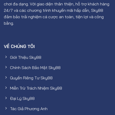
chơi đa dạng. Với giao diện thân thiện, hỗ trợ khách hàng
24/7 và các chương trình khuyến mãi hấp dẫn, Sky88
đảm bảo trải nghiệm cá cược an toàn, tiện lợi và công
bằng.
VỀ CHÚNG TÔI
Giới Thiệu Sky88
Chính Sách Bảo Mật Sky88
Quyền Riêng Tư Sky88
Miễn Trừ Trách Nhiệm Sky88
Đại Lý Sky88
Tác Giả Phương Anh