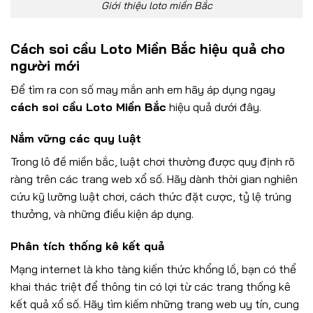
Giới thiệu loto miền Bắc
Cách soi cầu Loto Miền Bắc hiệu quả cho
người mới
Để tìm ra con số may mắn anh em hãy áp dụng ngay
cách soi cầu Loto Miền Bắc
hiệu quả dưới đây.
Nắm vững các quy luật
Trong lô đề miền bắc, luật chơi thường được quy định rõ
ràng trên các trang web xổ số. Hãy dành thời gian nghiên
cứu kỹ lưỡng luật chơi, cách thức đặt cược, tỷ lệ trúng
thưởng, và những điều kiện áp dụng.
Phân tích thống kê kết quả
Mạng internet là kho tàng kiến thức khổng lồ, bạn có thể
khai thác triệt để thông tin có lợi từ các trang thống kê
kết quả xổ số. Hãy tìm kiếm những trang web uy tín, cung