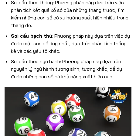
Soi cầu theo tháng: Phương pháp này dựa trên việc
phân tích kết quả xổ số của những tháng trước, tìm
kiếm những con số có xu hướng xuất hiện nhiều trong
tháng đó.
Soi cầu bạch thủ
: Phương pháp này dựa trên việc dự
đoán một con số duy nhất, dựa trên phân tích thống
kê và các yếu tố khác.
Soi cầu theo ngũ hành: Phương pháp này dựa trên
nguyên lý ngũ hành tương sinh, tương khắc, để dự
đoán những con số có khả năng xuất hiện cao.