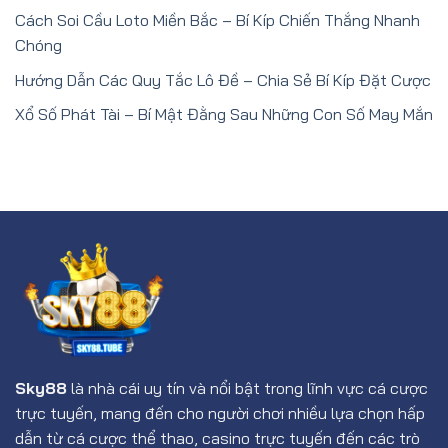
Cách Soi Cầu Loto Miền Bắc – Bí Kíp Chiến Thắng Nhanh
Chóng
Hướng Dẫn Các Quy Tắc Lô Đề – Chia Sẻ Bí Kíp Đặt Cược
Xổ Số Phát Tài – Bí Mật Đằng Sau Những Con Số May Mắn
Sky88
là nhà cái uy tín và nổi bật trong lĩnh vực cá cược
trực tuyến, mang đến cho người chơi nhiều lựa chọn hấp
dẫn từ cá cược thể thao, casino trực tuyến đến các trò