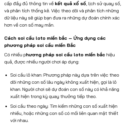
cấp đầy đủ thông tin về
kết quả xổ số
, lịch sử quay số,
và phân tích thống kê. Việc theo dõi và phân tích những
dữ liệu này sẽ giúp bạn đưa ra những dự đoán chính xác
hơn về con số may mắn.
Cách soi cầu loto miền bắc – Ứng dụng các
phương pháp soi cầu miền Bắc
Có nhiều p
hương pháp soi cầu loto miền bắc
hiệu
quả, được nhiều người chơi áp dụng:
Soi cầu lô khan: Phương pháp này dựa trên việc theo
dõi những con số lâu ngày không xuất hiện, gọi là lô
khan. Người chơi sẽ dự đoán con số này có khả năng
xuất hiện trong kỳ quay thưởng tiếp theo.
Soi cầu theo ngày: Tìm kiếm những con số xuất hiện
nhiều, hoặc những con số có mối liên quan mật thiết
với nhau.