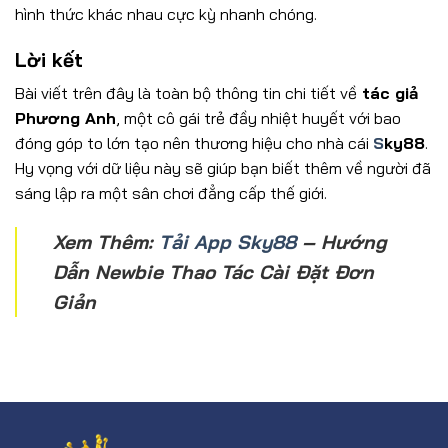
hình thức khác nhau cực kỳ nhanh chóng.
Lời kết
Bài viết trên đây là toàn bộ thông tin chi tiết về
tác giả
Phương Anh
, một cô gái trẻ đầy nhiệt huyết với bao
đóng góp to lớn tạo nên thương hiệu cho nhà cái
S
k
y88
.
Hy vọng với dữ liệu này sẽ giúp bạn biết thêm về người đã
sáng lập ra một sân chơi đẳng cấp thế giới.
Xem Thêm:
Tải App Sky88
– Hướng
Dẫn Newbie Thao Tác Cài Đặt Đơn
Giản