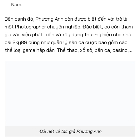
Nam.
Bên cạnh đó, Phương Anh còn được biết đến với trò là
một Photographer chuyên nghiệp. Đặc biệt, cô còn tham
gia vào việc phát triển và xây dựng thương hiệu cho nhà
cái Sky88 cũng như quản lý sàn cá cược bao gồm các
thể loại game hấp dẫn: Thể thao, xổ số, bắn cá, casino,…
Đôi nét về tác giả Phương Anh