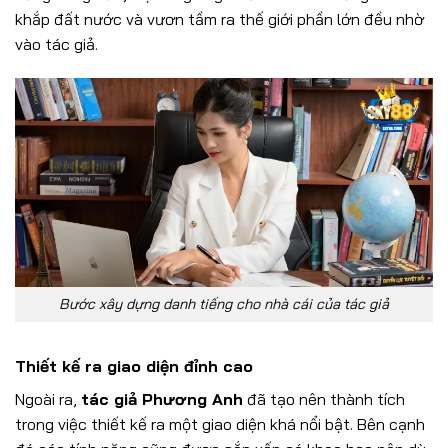
khắp đất nước và vươn tầm ra thế giới phần lớn đều nhờ
vào tác giả.
Bước xây dựng danh tiếng cho nhà cái của tác giả
Thiết kế ra giao diện đỉnh cao
Ngoài ra,
tác giả Phương Anh
đã tạo nên thành tích
trong việc thiết kế ra một giao diện khá nổi bật. Bên cạnh