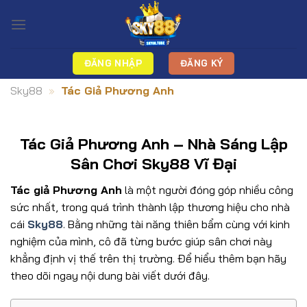
Chuyển
đến
nội
dung
ĐĂNG NHẬP
ĐĂNG KÝ
Sky88
»
Tác Giả Phương Anh
Tác Giả Phương Anh – Nhà Sáng Lập
Sân Chơi Sky88 Vĩ Đại
Tác giả Phương Anh
là một người đóng góp nhiều công
sức nhất, trong quá trình thành lập thương hiệu cho nhà
cái
Sky88
. Bằng những tài năng thiên bẩm cùng với kinh
nghiệm của mình, cô đã từng bước giúp sân chơi này
khẳng định vị thế trên thị trường. Để hiểu thêm bạn hãy
theo dõi ngay nội dung bài viết dưới đây.