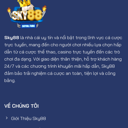
Sky88
là nhà cái uy tín và nổi bật trong lĩnh vực cá cược
trực tuyến, mang đến cho người chơi nhiều lựa chọn hấp
dẫn từ cá cược thể thao, casino trực tuyến đến các trò
chơi đa dạng. Với giao diện thân thiện, hỗ trợ khách hàng
24/7 và các chương trình khuyến mãi hấp dẫn, Sky88
đảm bảo trải nghiệm cá cược an toàn, tiện lợi và công
bằng.
VỀ CHÚNG TÔI
Giới Thiệu Sky88