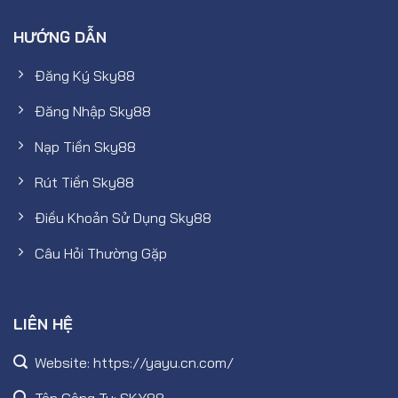
HƯỚNG DẪN
Đăng Ký Sky88
Đăng Nhập Sky88
Nạp Tiền Sky88
Rút Tiền Sky88
Điều Khoản Sử Dụng Sky88
Câu Hỏi Thường Gặp
LIÊN HỆ
Website: https://yayu.cn.com/
Tên Công Ty: SKY88