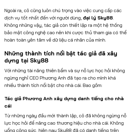
Ngoài ra, cô cũng luôn chú trọng vào việc cung cấp các
dịch vụ tốt nhất đến với người dùng,
đại lý Sky88
.
Không những vậy, tác giả còn thiết lập ra một hệ thống
bảo mật công nghệ cao nên khi cược thủ tham gia có thể
hoàn toàn yên tâm về dữ liệu cá nhân của mình.
Những thành tích nổi bật tác giả đã xây
dựng tại Sky88
Với những tài năng thiên bẩm và sự nỗ lực học hỏi không
ngừng nghỉ CEO Phương Anh đã tạo ra cho mình khá
nhiều thành tích nổi bật cho nhà cái. Bao gồm:
Tác giả Phương Anh xây dựng danh tiếng cho nhà
cái
Từ những ngày đầu mới thành lập, cô đã không ngừng nỗ
lực học hỏi để nâng cao thương hiệu cho nhà cái. Không
uổng công sức, hiện nay Sky88 đã có danh tiếng trên