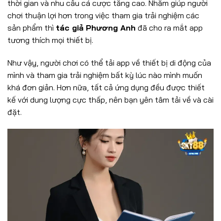
thời gian và nhu cầu cá cược tăng cao. Nhằm giúp người
chơi thuận lợi hơn trong việc tham gia trải nghiệm các
sản phẩm thì
tác giả Phương Anh
đã cho ra mắt app
tương thích mọi thiết bị.
Như vậy, người chơi có thể tải app về thiết bị di động của
mình và tham gia trải nghiệm bất kỳ lúc nào mình muốn
khá đơn giản. Hơn nữa, tất cả ứng dụng đều được thiết
kế với dung lượng cực thấp, nên bạn yên tâm tải về và cài
đặt.