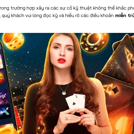
 trong trường hợp xảy ra các sự cố kỹ thuật không thể khắc p
, quý khách vui lòng đọc kỹ và hiểu rõ các điều khoản
miễn tr