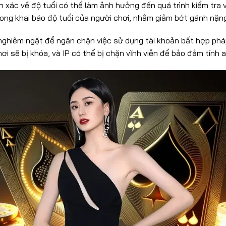
h xác về độ tuổi có thể làm ảnh hưởng đến quá trình kiểm tra
trong khai báo độ tuổi của người chơi, nhằm giảm bớt gánh nặng
p nghiêm ngặt để ngăn chặn việc sử dụng tài khoản bất hợp ph
ơi sẽ bị khóa, và IP có thể bị chặn vĩnh viễn để bảo đảm tính