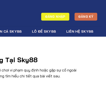
à Nhận Thưởng
ĐĂNG NHẬP
ĐĂNG KÝ
N CÁ SKY88
LÔ ĐỀ SKY88
LIÊN HỆ SKY88
ng Tại Sky88
i chơi vi phạm quy định hoặc gặp sự cố ngoài
 tìm hiểu chi tiết qua bài viết sau.