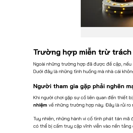
Trường hợp miễn trừ trách
Ngoài những trường hợp đã được đề cập, nếu n
Dưới đây là những tình huống mà nhà cái không
Người tham gia gặp phải nghẽn mạ
Khi người chơi gặp sự cố liên quan đến thiết b
nhiệm
về những trường hợp này. Đây là rủi ro
Tuy nhiên, những hành vi cố tình phát tán mã
có thể bị cấm truy cập vĩnh viễn vào nền tảng 