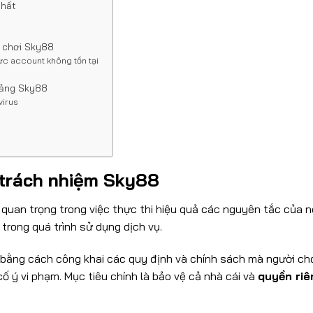
nhất
 chơi Sky88
ực account không tồn tại
tảng Sky88
virus
 trách nhiệm Sky88
 quan trọng trong việc thực thi hiệu quả các nguyên tắc của n
 trong quá trình sử dụng dịch vụ.
 bằng cách công khai các quy định và chính sách mà người chơi
 ý vi phạm. Mục tiêu chính là bảo vệ cả nhà cái và
quyền ri