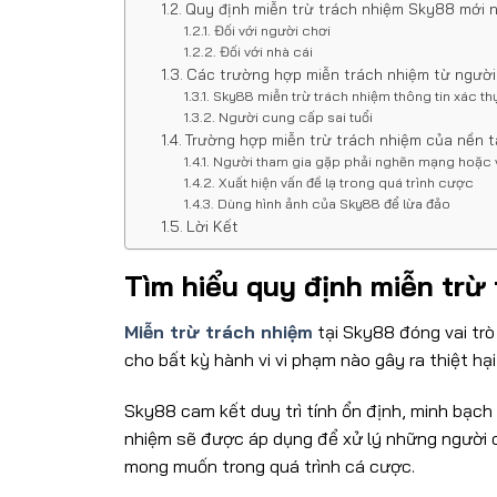
Quy định miễn trừ trách nhiệm Sky88 mới 
Đối với người chơi
Đối với nhà cái
Các trường hợp miễn trách nhiệm từ người
Sky88 miễn trừ trách nhiệm thông tin xác th
Người cung cấp sai tuổi
Trường hợp miễn trừ trách nhiệm của nền 
Người tham gia gặp phải nghẽn mạng hoặc 
Xuất hiện vấn đề lạ trong quá trình cược
Dùng hình ảnh của Sky88 để lừa đảo
Lời Kết
Tìm hiểu quy định miễn trừ
Miễn trừ trách nhiệm
tại Sky88 đóng vai trò
cho bất kỳ hành vi vi phạm nào gây ra thiệt hại
Sky88 cam kết duy trì tính ổn định, minh bạch
nhiệm sẽ được áp dụng để xử lý những người cố
mong muốn trong quá trình cá cược.