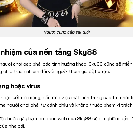
Người cung cấp sai tuổi
 nhiệm của nền tảng Sky88
gười chơi gặp phải các tình huống khác, Sky88 cũng sẽ miễn 
 chịu trách nhiệm đối với người tham gia đặt cược.
ng hoặc virus
ị hoặc kết nối mạng, dẫn đến việc mất tiền trong các trò chơi
 mà người chơi phải tự gánh chịu và không thuộc phạm vi trác
 độc hoặc gây hại cho trang web của Sky88 sẽ bị nghiêm cấm.
của nhà cái.