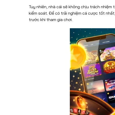
Tuy nhiên, nhà cái sẽ không chịu trách nhiệm
kiểm soát. Để có trải nghiệm cá cược tốt nhất
trước khi tham gia chơi.