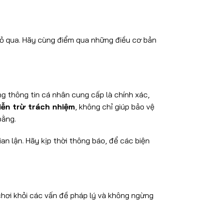
 bỏ qua. Hãy cùng điểm qua những điều cơ bản
g thông tin cá nhân cung cấp là chính xác,
iễn trừ trách nhiệm
,
không chỉ giúp bảo vệ
bằng.
an lận. Hãy kịp thời thông báo, để các biện
chơi khỏi các vấn đề pháp lý và không ngừng