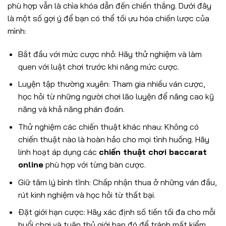
phù hợp vẫn là chìa khóa dẫn đến chiến thắng. Dưới đây
là một số gợi ý để bạn có thể tối ưu hóa chiến lược của
mình:
Bắt đầu với mức cược nhỏ: Hãy thử nghiệm và làm
quen với luật chơi trước khi nâng mức cược.
Luyện tập thường xuyên: Tham gia nhiều ván cược,
học hỏi từ những người chơi lão luyện để nâng cao kỹ
năng và khả năng phán đoán.
Thử nghiệm các chiến thuật khác nhau: Không có
chiến thuật nào là hoàn hảo cho mọi tình huống. Hãy
linh hoạt áp dụng các
chiến thuật chơi baccarat
online
phù hợp với từng bàn cược.
Giữ tâm lý bình tĩnh: Chấp nhận thua ở những ván đầu,
rút kinh nghiệm và học hỏi từ thất bại.
Đặt giới hạn cược: Hãy xác định số tiền tối đa cho mỗi
buổi chơi và tuân thủ giới hạn đó để tránh mất kiểm