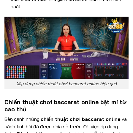
soát.
Xây dựng chiến thuật chơi baccarat online hiệu quả
Chiến thuật chơi baccarat online bật mí từ
cao thủ
Bên cạnh những
chiến thuật chơi baccarat online
và
cách tính bài đã được chia sẻ trước đó, việc áp dụng