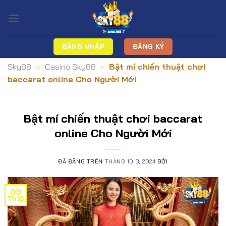
Chuyển
đến
nội
dung
ĐĂNG NHẬP
ĐĂNG KÝ
Sky88
»
Casino Sky88
»
Bật mí chiến thuật chơi
baccarat online Cho Người Mới
Bật mí chiến thuật chơi baccarat
online Cho Người Mới
ĐÃ ĐĂNG TRÊN
THÁNG 10 3, 2024
BỞI
03
Th10