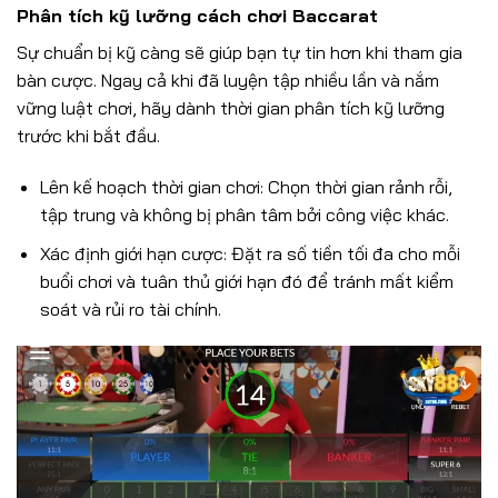
Phân tích kỹ lưỡng cách chơi Baccarat
Sự chuẩn bị kỹ càng sẽ giúp bạn tự tin hơn khi tham gia
bàn cược. Ngay cả khi đã luyện tập nhiều lần và nắm
vững luật chơi, hãy dành thời gian phân tích kỹ lưỡng
trước khi bắt đầu.
Lên kế hoạch thời gian chơi: Chọn thời gian rảnh rỗi,
tập trung và không bị phân tâm bởi công việc khác.
Xác định giới hạn cược: Đặt ra số tiền tối đa cho mỗi
buổi chơi và tuân thủ giới hạn đó để tránh mất kiểm
soát và rủi ro tài chính.