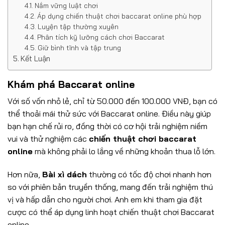
Nắm vững luật chơi
Áp dụng chiến thuật chơi baccarat online phù hợp
Luyện tập thường xuyên
Phân tích kỹ lưỡng cách chơi Baccarat
Giữ bình tĩnh và tập trung
Kết Luận
Khám phá Baccarat online
Với số vốn nhỏ lẻ, chỉ từ 50.000 đến 100.000 VNĐ, bạn có
thể thoải mái thử sức với Baccarat online. Điều này giúp
bạn hạn chế rủi ro, đồng thời có cơ hội trải nghiệm niềm
vui và thử nghiệm các
chiến thuật chơi baccarat
online
mà không phải lo lắng về những khoản thua lỗ lớn.
Hơn nữa,
Bài xì dách
thường có tốc độ chơi nhanh hơn
so với phiên bản truyền thống, mang đến trải nghiệm thú
vị và hấp dẫn cho người chơi. Anh em khi tham gia đặt
cược có thể áp dụng linh hoạt chiến thuật chơi Baccarat
online.